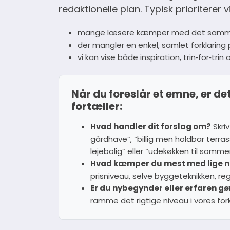
redaktionelle plan. Typisk prioriterer 
mange læsere kæmper med det sam
der mangler en enkel, samlet forklaring
vi kan vise både inspiration, trin‑for‑tri
Når du foreslår et emne, er de
fortæller:
Hvad handler dit forslag om?
Skriv
gårdhave”, “billig men holdbar terras
lejebolig” eller “udekøkken til somm
Hvad kæmper du mest med lige 
prisniveau, selve byggeteknikken, re
Er du nybegynder eller erfaren gø
ramme det rigtige niveau i vores fork