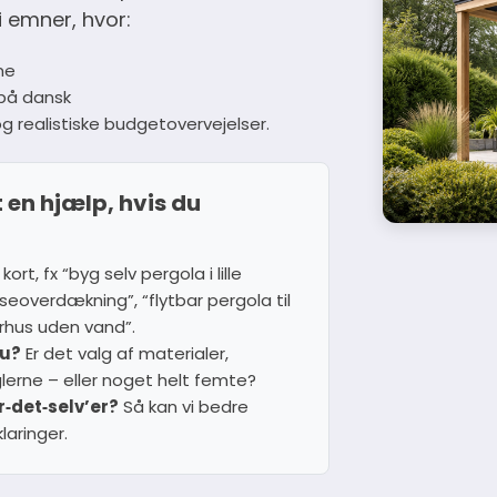
vi emner, hvor:
me
 på dansk
n og realistiske budgetovervejelser.
t en hjælp, hvis du
 kort, fx “byg selv pergola i lille
seoverdækning”, “flytbar pergola til
erhus uden vand”.
nu?
Er det valg af materialer,
glerne – eller noget helt femte?
r‑det‑selv’er?
Så kan vi bedre
laringer.