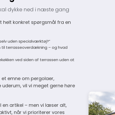
kal dykke ned i næste gang
t helt konkret spørgsmål fra en
selv uden specialværktøj?”
m til terrasseoverdækning – og hvad
udekøkken ved siden af terrassen uden at
r et emne om pergolaer,
e uderum, vil vi meget gerne høre
il en artikel – men vi læser alt,
ivt, når vi prioriterer vores