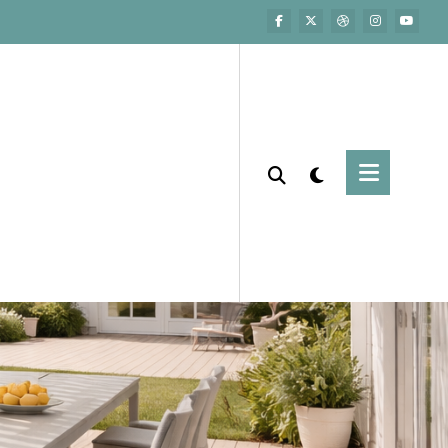
.dk
um. Vi sælger ikke pergolaer eller
 videre med dit eget projekt.