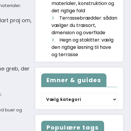
materialer, konstruktion og
aterialer.
det rigtige fald
Terrassebrædder: sådan
lart praj om,
vælger du træsort,
dimension og overflade
Hegn og stakitter: vælg
den rigtige løsning til have
og terrasse
e greb, der
Emner & guides
.
Emner
&
ed buer og
guides
Populære tags