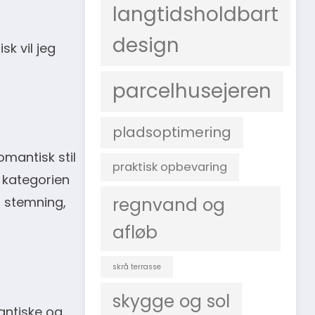
langtidsholdbart
design
sk vil jeg
parcelhusejeren
pladsoptimering
omantisk stil
praktisk opbevaring
i kategorien
regnvand og
n stemning,
afløb
skrå terrasse
skygge og sol
antiske og