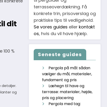
til pergolaer og
il konkrete
terrasseoverdækning. Få
konkrete trin, prisoverslag og
praktiske tips til vedligehold.
l dit
Se vores guides
eller
kontakt
os
, hvis du vil have hjælp.
e 100 %
Seneste guides
Pergola på mål: sådan
vælger du mål, materialer,
fundament og pris
 detaljer.
Læhegn til have og
terrasse: materialer, højde,
lanter og
pris og placering
Pergola med tag: