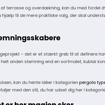
af terrasse og overdækning, kan du med fordel dy
u hjælp til de mere praktiske valg, der skal understø
stemningsskabere
eprojekt – det er et stærkt greb til at definere hav
n helt anden stemning end en sortmalet, kubisk kon
olaen, kan du hente idéer i kategorien
pergola typ
jer med den stil, du har udset dig her i kategorie
det er her magien sker