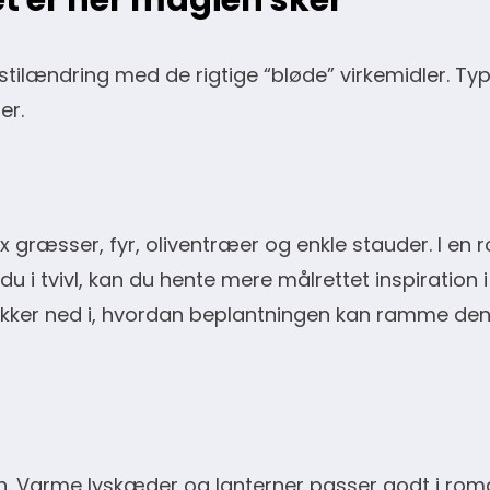
tilændring med de rigtige “bløde” virkemidler. Typi
er.
fx græsser, fyr, oliventræer og enkle stauder. I en r
u i tvivl, kan du hente mere målrettet inspiration 
dykker ned i, hvordan beplantningen kan ramme de
n. Varme lyskæder og lanterner passer godt i rom