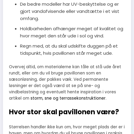
De bedre modeller har UV-beskyttelse og er
gjort vandafvisende eller vandtætte i et vist
omfang.
Holdbarheden afhænger meget af kvalitet og
hvor meget den står ude i sol og vind.
Regn med, at du skal udskifte duggen på et
tidspunkt, hvis pavillonen står meget ude.
Overvej altid, om materialerne kan tåle at stå ude året
rundt, eller om du vil bruge pavillonen som en
sæsonløsning, der pakkes væk. Ved permanente
løsninger er det også værd at se på sne- og
vindbelastning og eventuelt hente inspiration i vores
artikel om
storm, sne og terrassekonstruktioner
.
Hvor stor skal pavillonen være?
Størrelsen handler ikke kun om, hvor meget plads der er i
haven, men om hvordan du vil bruge pavillonen i praksis.