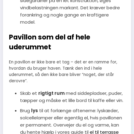
sidegardiner på en let konstruktion, øges
vindbelastningen markant. Det kræver bedre
forankring og nogle gange en kraftigere
model.
Pavillon som del af hele
uderummet
En pavillon er ikke bare et tag – det er en ramme for,
hvordan du bruger haven. Tænk den ind i hele
uderummet, så den ikke bare bliver “noget, der står
derovre”.
Skab et
rigtigt rum
med siddepladser, puder,
tæpper og måske et lille bord til kaffe eller vin.
Brug
lys
til at forlænge aftenerne: lyskæder,
solcellelamper eller egentlig el, hvis pavillonen
er permanent. Overvejer du el og varme, kan
du hente hjælp i vores guide til
el til terrasse