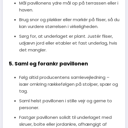
Mål pavillonens ydre mål op på terrassen eller i
haven.
Brug snor og pløkker eller markér på fliser, så du
kan vurdere størrelsen i virkeligheden.
Sørg for, at underlaget er plant. Justér fliser,
udjævn jord eller etabler et fast underlag, hvis
det mangler.
5. Saml og forankr pavillonen
Følg altid producentens samlevejledning –
især omkring rækkefølgen på stolper, spær og
tag.
Saml helst pavillonen i stille vejr og gerne to
personer.
Fastgør pavillonen solidt til underlaget med
skruer, bolte eller jordankre, afhængigt af