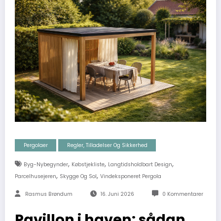
Pergolaer
Regler, Tilladelser Og Sikkerhed
,
,
,
Byg-Nybegynder
Købstjekliste
Langtidsholdbart Design
,
,
Parcelhusejeren
Skygge Og Sol
Vindeksponeret Pergola
Rasmus Brøndum
16. Juni 2026
0 Kommentarer
Pavillon i haven: sådan