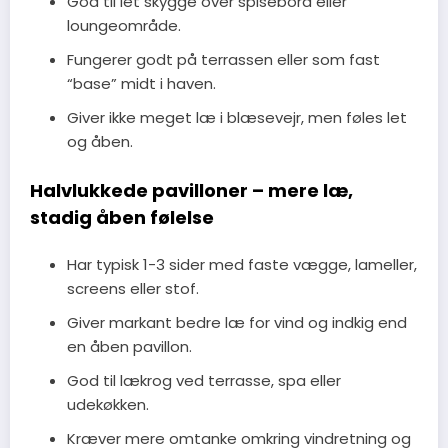
God til let skygge over spisebord eller
loungeområde.
Fungerer godt på terrassen eller som fast
“base” midt i haven.
Giver ikke meget læ i blæsevejr, men føles let
og åben.
Halvlukkede pavilloner – mere læ,
stadig åben følelse
Har typisk 1-3 sider med faste vægge, lameller,
screens eller stof.
Giver markant bedre læ for vind og indkig end
en åben pavillon.
God til lækrog ved terrasse, spa eller
udekøkken.
Kræver mere omtanke omkring vindretning og