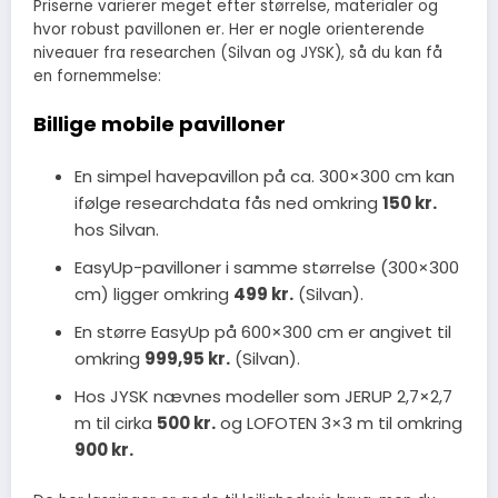
Priserne varierer meget efter størrelse, materialer og
hvor robust pavillonen er. Her er nogle orienterende
niveauer fra researchen (Silvan og JYSK), så du kan få
en fornemmelse:
Billige mobile pavilloner
En simpel havepavillon på ca. 300×300 cm kan
ifølge researchdata fås ned omkring
150 kr.
hos Silvan.
EasyUp-pavilloner i samme størrelse (300×300
cm) ligger omkring
499 kr.
(Silvan).
En større EasyUp på 600×300 cm er angivet til
omkring
999,95 kr.
(Silvan).
Hos JYSK nævnes modeller som JERUP 2,7×2,7
m til cirka
500 kr.
og LOFOTEN 3×3 m til omkring
900 kr.