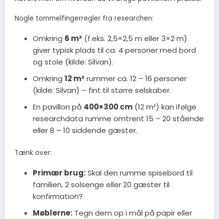
Nogle tommelfingerregler fra researchen:
Omkring
6 m²
(f.eks. 2,5×2,5 m eller 3×2 m)
giver typisk plads til ca. 4 personer med bord
og stole (kilde: Silvan).
Omkring
12 m²
rummer ca. 12 – 16 personer
(kilde: Silvan) – fint til større selskaber.
En pavillon på
400×300 cm
(12 m²) kan ifølge
researchdata rumme omtrent 15 – 20 stående
eller 8 – 10 siddende gæster.
Tænk over:
Primær brug:
Skal den rumme spisebord til
familien, 2 solsenge eller 20 gæster til
konfirmation?
Møblerne:
Tegn dem op i mål på papir eller