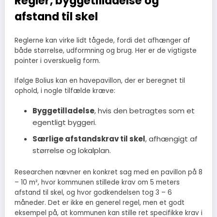
Regler, byggetilladelse og
afstand til skel
Reglerne kan virke lidt tågede, fordi det afhænger af
både størrelse, udformning og brug. Her er de vigtigste
pointer i overskuelig form.
Ifølge Bolius kan en havepavillon, der er beregnet til
ophold, i nogle tilfælde kræve:
Byggetilladelse
, hvis den betragtes som et
egentligt byggeri.
Særlige afstandskrav til skel
, afhængigt af
størrelse og lokalplan.
Researchen nævner en konkret sag med en pavillon på 8
– 10 m², hvor kommunen stillede krav om 5 meters
afstand til skel, og hvor godkendelsen tog 3 – 6
måneder. Det er ikke en generel regel, men et godt
eksempel på, at kommunen kan stille ret specifikke krav i