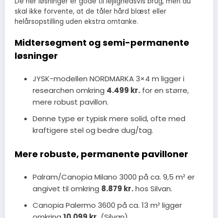
De her løsninger er gode til lejlighedsvis brug, men du
skal ikke forvente, at de tåler hård blæst eller
helårsopstilling uden ekstra omtanke.
Midtersegment og semi-permanente
løsninger
JYSK-modellen NORDMARKA 3×4 m ligger i
researchen omkring
4.499 kr.
for en større,
mere robust pavillon.
Denne type er typisk mere solid, ofte med
kraftigere stel og bedre dug/tag.
Mere robuste, permanente pavilloner
Palram/Canopia Milano 3000 på ca. 9,5 m² er
angivet til omkring
8.879 kr.
hos Silvan.
Canopia Palermo 3600 på ca. 13 m² ligger
omkring
10.099 kr.
(Silvan).