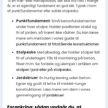
Til en træ- eller metalpavillon, der skal stå fast i mange
år, er et egentligt fundament en god idé. Typisk i form
af punktfundamenter eller solide stolpesko.
Punktfundament
: Små betonfundamenter
under hver stolpe. Holder pavillonen stabil og
fri af jorden, så træet ikke rådner. Du kan læse
mere om metoden i vores guide til
punktfundament til fritstående konstruktioner
.
Stolpesko
: Metalbeslag, der holder stolper lidt
fri af underlaget. Fås til montering på beton,
fliser m.m. Se fordele og ulemper i artiklen om
stolper i jord eller på stolpesko
.
Jordskruer
: En hurtig løsning uden beton.
Egner sig godt til lette til middel-tunge
konstruktioner. Læs mere om dem i vores
gennemgang af
jordskruer
.
Forankring: sådan undgår du, at