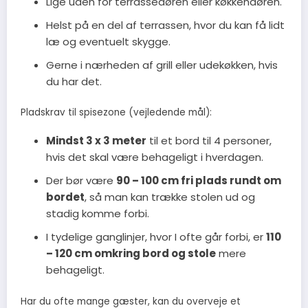
Lige uden for terrassedøren eller køkkendøren.
Helst på en del af terrassen, hvor du kan få lidt
læ og eventuelt skygge.
Gerne i nærheden af grill eller udekøkken, hvis
du har det.
Pladskrav til spisezone (vejledende mål):
Mindst 3 x 3 meter
til et bord til 4 personer,
hvis det skal være behageligt i hverdagen.
Der bør være
90 – 100 cm fri plads rundt om
bordet
, så man kan trække stolen ud og
stadig komme forbi.
I tydelige ganglinjer, hvor I ofte går forbi, er
110
– 120 cm omkring bord og stole
mere
behageligt.
Har du ofte mange gæster, kan du overveje et