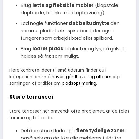
Brug
lette og fleksible møbler
(klapstole,
klapborde, bænke med opbevaring).
Lad nogle funktioner
dobbeltudnytte
den
samme plads, f.eks. spisebord, der også
fungerer som arbejdsbord eller spilbord.
Brug
lodret plads
til planter og lys, så gulvet
holdes så frit som muligt.
Flere konkrete idéer til små uderum finder du i
kategorien om
små haver, gårdhaver og altaner
og i
samlingen af artikler om
pladsoptimering
.
Store terrasser
Store terrasser har omvendt ofte problemet, at de føles
tomme og lidt kolde.
Del den store flade op i
flere tydelige zoner
,
også selv om de ikke alle møbleres fuldt fra