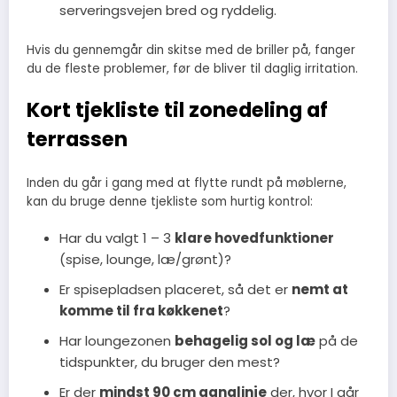
serveringsvejen bred og ryddelig.
Hvis du gennemgår din skitse med de briller på, fanger
du de fleste problemer, før de bliver til daglig irritation.
Kort tjekliste til zonedeling af
terrassen
Inden du går i gang med at flytte rundt på møblerne,
kan du bruge denne tjekliste som hurtig kontrol:
Har du valgt 1 – 3
klare hovedfunktioner
(spise, lounge, læ/grønt)?
Er spisepladsen placeret, så det er
nemt at
komme til fra køkkenet
?
Har loungezonen
behagelig sol og læ
på de
tidspunkter, du bruger den mest?
Er der
mindst 90 cm ganglinje
der, hvor I går