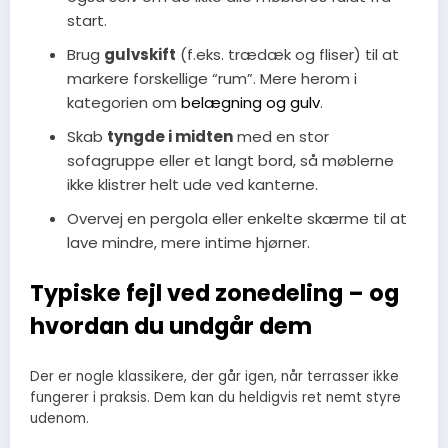
start.
Brug
gulvskift
(f.eks. trædæk og fliser) til at
markere forskellige “rum”. Mere herom i
kategorien om
belægning og gulv
.
Skab
tyngde i midten
med en stor
sofagruppe eller et langt bord, så møblerne
ikke klistrer helt ude ved kanterne.
Overvej en pergola eller enkelte skærme til at
lave mindre, mere intime hjørner.
Typiske fejl ved zonedeling – og
hvordan du undgår dem
Der er nogle klassikere, der går igen, når terrasser ikke
fungerer i praksis. Dem kan du heldigvis ret nemt styre
udenom.