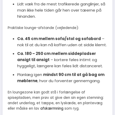
Lidt væk fra de mest trafikerede ganglinjer, så
man ikke hele tiden går hen over tæerne på
hinanden.
Praktiske lounge-afstande (vejledende):
Ca. 45 cm mellem sofa/stol og sofabord
–
nok til at du kan nå kaffen uden at sidde klemt.
Ca. 180 – 250 cm mellem siddepladser
ansigt til ansigt
– kortere føles intimt og
hyggeligt, længere kan føles lidt distanceret.
Planlæg igen
mindst 90 cm til at gå bag om
møblerne
, hvor du forventer gennemgang.
En loungezone kan godt stå i forlængelse af
spisepladsen, men prøv at give den sin egen stemning:
andet underlag, et tæppe, en lyskæde, en plantevæg
eller måske en lav
afskærmning
som ryg.