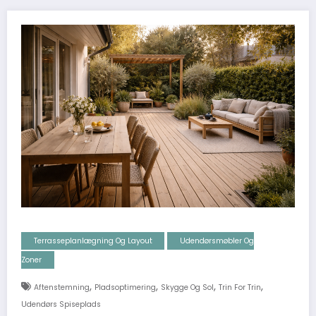
Terrasseplanlægning Og Layout
Udendørsmøbler Og
Zoner
,
,
,
,
Aftenstemning
Pladsoptimering
Skygge Og Sol
Trin For Trin
Udendørs Spiseplads