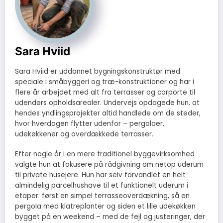
Sara Hviid
Sara Hviid er uddannet bygningskonstruktør med
speciale i småbyggeri og træ-konstruktioner og har i
flere år arbejdet med alt fra terrasser og carporte til
udendørs opholdsarealer. Undervejs opdagede hun, at
hendes yndlingsprojekter altid handlede om de steder,
hvor hverdagen flytter udenfor – pergolaer,
udekøkkener og overdækkede terrasser.
Efter nogle år i en mere traditionel byggevirksomhed
valgte hun at fokusere på rådgivning om netop uderum
til private husejere. Hun har selv forvandlet en helt
almindelig parcelhushave til et funktionelt uderum i
etaper: først en simpel terrasseoverdækning, så en
pergola med klatreplanter og siden et lille udekøkken
bygget på en weekend – med de fejl og justeringer, der