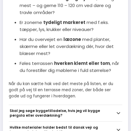
mest – og gerne 110 – 120 cm ved døre og
travle områder?
Er zonerne
tydeligt markeret
med f.eks.
tæpper, lys, krukker eller niveauer?
Har du overvejet en
læzone
med planter,
skærme eller let overdækning dér, hvor det
blæser mest?
Føles terrassen
hverken klemt eller tom
, når
du forestiller dig møblerne i fuld størrelse?
Når du kan sætte hak ved det meste på listen, er du
godt på vej til en terrasse med zoner, der både ser
gode ud og fungerer i hverdagen.
Skal jeg søge byggetilladelse, hvis jeg vil bygge
pergola eller overdækning?
Det afhænger af størrelse og hvordan overdækningen sidder i
Hvilke materialer holder bedst til dansk vejr og
forhold til huset. Mindre fritstående konstruktioner under en vis