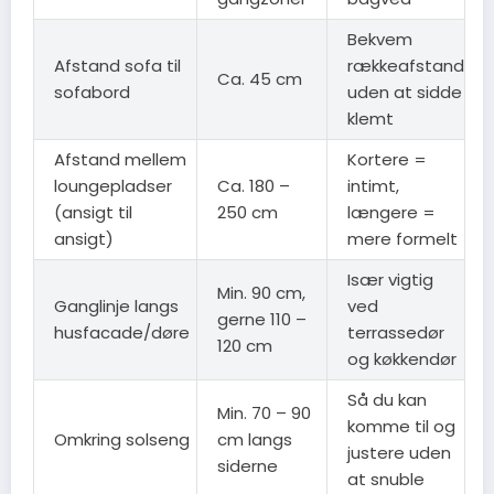
Bekvem
Afstand sofa til
rækkeafstand
Ca. 45 cm
sofabord
uden at sidde
klemt
Afstand mellem
Kortere =
loungepladser
Ca. 180 –
intimt,
(ansigt til
250 cm
længere =
ansigt)
mere formelt
Især vigtig
Min. 90 cm,
Ganglinje langs
ved
gerne 110 –
husfacade/døre
terrassedør
120 cm
og køkkendør
Så du kan
Min. 70 – 90
komme til og
Omkring solseng
cm langs
justere uden
siderne
at snuble