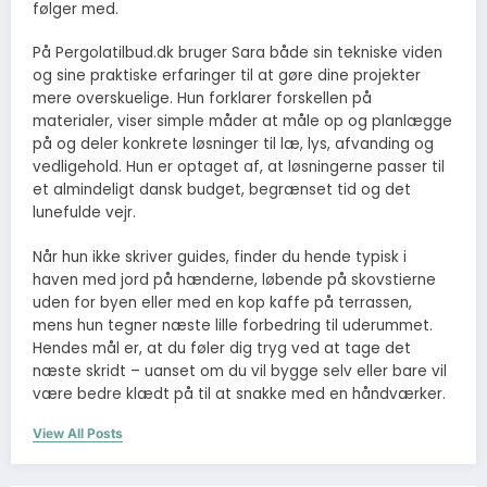
følger med.
På Pergolatilbud.dk bruger Sara både sin tekniske viden
og sine praktiske erfaringer til at gøre dine projekter
mere overskuelige. Hun forklarer forskellen på
materialer, viser simple måder at måle op og planlægge
på og deler konkrete løsninger til læ, lys, afvanding og
vedligehold. Hun er optaget af, at løsningerne passer til
et almindeligt dansk budget, begrænset tid og det
lunefulde vejr.
Når hun ikke skriver guides, finder du hende typisk i
haven med jord på hænderne, løbende på skovstierne
uden for byen eller med en kop kaffe på terrassen,
mens hun tegner næste lille forbedring til uderummet.
Hendes mål er, at du føler dig tryg ved at tage det
næste skridt – uanset om du vil bygge selv eller bare vil
være bedre klædt på til at snakke med en håndværker.
View All Posts