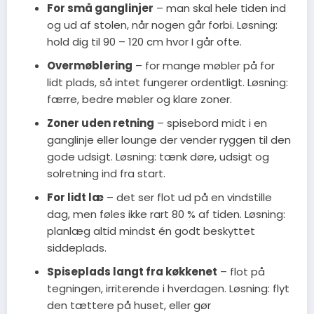
For små ganglinjer
– man skal hele tiden ind
og ud af stolen, når nogen går forbi. Løsning:
hold dig til 90 – 120 cm hvor I går ofte.
Overmøblering
– for mange møbler på for
lidt plads, så intet fungerer ordentligt. Løsning:
færre, bedre møbler og klare zoner.
Zoner uden retning
– spisebord midt i en
ganglinje eller lounge der vender ryggen til den
gode udsigt. Løsning: tænk døre, udsigt og
solretning ind fra start.
For lidt læ
– det ser flot ud på en vindstille
dag, men føles ikke rart 80 % af tiden. Løsning:
planlæg altid mindst én godt beskyttet
siddeplads.
Spiseplads langt fra køkkenet
– flot på
tegningen, irriterende i hverdagen. Løsning: flyt
den tættere på huset, eller gør