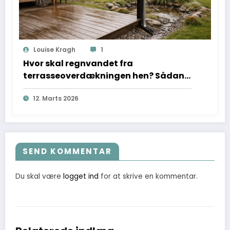
Louise Kragh
1
Hvor skal regnvandet fra
terrasseoverdækningen hen? Sådan
vælger du løsning uden
12. Marts 2026
fugtproblemer
SEND KOMMENTAR
Du skal være
logget ind
for at skrive en kommentar.