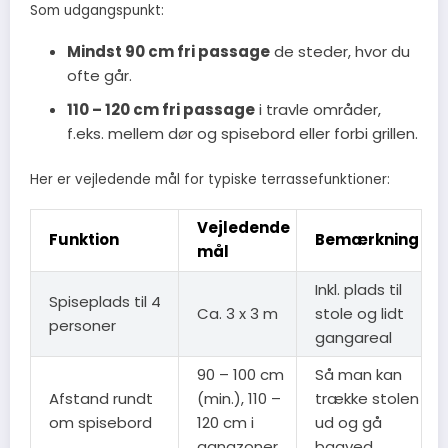
Som udgangspunkt:
Mindst 90 cm fri passage
de steder, hvor du
ofte går.
110 – 120 cm fri passage
i travle områder,
f.eks. mellem dør og spisebord eller forbi grillen.
Her er vejledende mål for typiske terrassefunktioner:
Vejledende
Funktion
Bemærkning
mål
Inkl. plads til
Spiseplads til 4
Ca. 3 x 3 m
stole og lidt
personer
gangareal
90 – 100 cm
Så man kan
Afstand rundt
(min.), 110 –
trække stolen
om spisebord
120 cm i
ud og gå
gangzoner
bagved