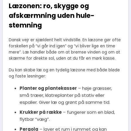
Læzonen: ro, skygge og
afskærmning uden hule-
stemning
Dansk vejr er sjældent helt vindstille. En læzone gør ofte
forskellen på “vi går ind igen” og “vi bliver lige en time
mere”. Læ handler både om at bremse vinden og om at
skærme for direkte sol, uden at du får en mørk kasse.
Du kan skabe læ og en tydelig læzone med både bløde
og faste løsninger:
Planter og plantekasser
– høje græsser,
små træer, klatreplanter på stativ eller
espalier. Giver læ og grønt på samme tid.
Krukker på række
– fungerer som en blød,
flytbar “væg”.
Pergola
– laver et rum i rummet og kan